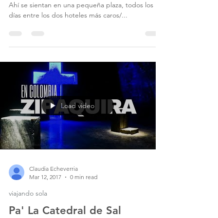
Uyyyy, con esa cara de santas son mas viiivassss.
Ahí se sientan en una pequeña plaza, todos los
días entre los dos hoteles más caros/...
Load video
Claudia Echeverria
Mar 12, 2017
0 min read
viajando sola