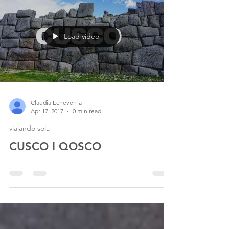
Load video
Claudia Echeverria
Apr 17, 2017
0 min read
viajando sola
CUSCO I QOSCO